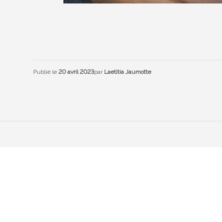
Publié le
20 avril 2023
par
Laetitia Jaumotte
Contac
Services Im
2710 Tavan
Tél.
032 49
Mob.
079 4
info@servi