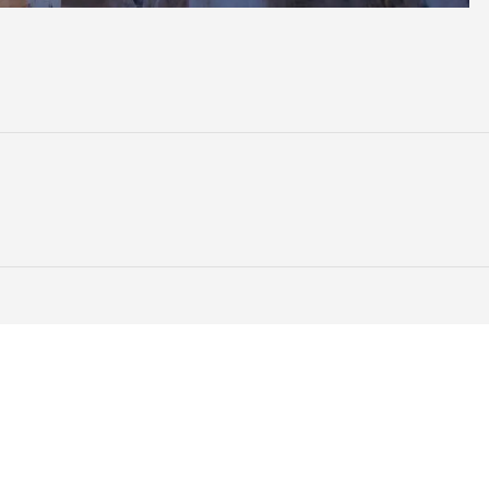
tez-nous
Restez connecté
mobiliers
Ne laissez aucun bien vous échapp
inscrivez-vous gratuitement.
nes
2 25 25
S'abonner
37 65 49
ces-immobiliers.ch