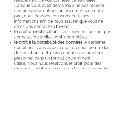
l’effacement de vos données personnelles.
Lorsque vous avez demandé à ne pas recevoir
certaines informations ou documents de notre
part, nous devrons conserver certaines
informations afin de nous assurer que vous ne
serez pas contacté à l’avenir.
le droit de rectification
si vos données ne sont pas
correctes ou si elles sont incomplètes.
le droit à la portabilité des données
. À certaines
conditions, vous avez le droit de nous demander
de vous transmettre vos données à caractère
personnel dans un format couramment
utilisé. Nous nous réservons le droit, pour des
raisons évidentes de sécurité, de vous demander
de prouver votre identité lors de votre demande.
le droit de déposer plainte
auprès de l’autorité de
surveillance compétente (Préposé fédéral à la
protection des données et à la transparence
(PFPDT) ou, lorsque le RGPD s’applique, auprès de
l’autorité de contrôle dans la mesure où la loi le
prévoit.