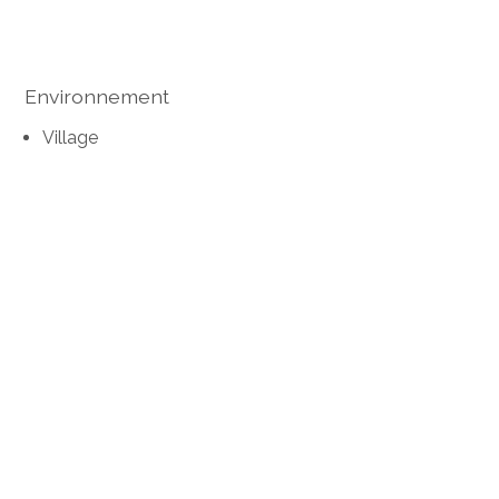
Environnement
Village
Verdoyant
Commerces
Gare
Arrêt de bus
Entrée/sortie autoroute
Aire de jeux
Crèche/garderie
Ecole maternelle
Ecole primaire
Ecole secondaire
Centre de tennis