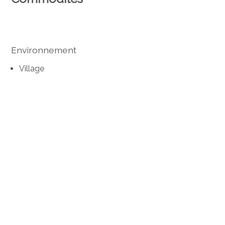
Environnement
Village
Verdoyant
Commerces
Gare
Arrêt de bus
Entrée/sortie autoroute
Aire de jeux
Crèche/garderie
Ecole maternelle
Ecole primaire
Ecole secondaire
Centre de tennis