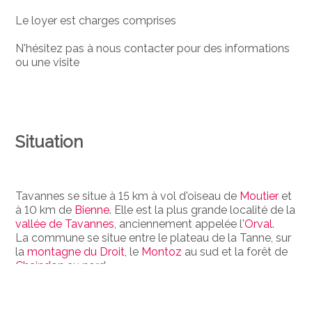
Le loyer est charges comprises
N'hésitez pas à nous contacter pour des informations
ou une visite
Situation
Tavannes se situe à 15 km à vol d'oiseau de
Moutier
et
à 10 km de
Bienne
. Elle est la plus grande localité de la
vallée de Tavannes
, anciennement appelée l'
Orval
.
La commune se situe entre le plateau de la Tanne, sur
la
montagne du Droit
, le
Montoz
au sud et la forêt de
Chaindon
au nord.
La source de la
Birse
se trouve au sud-ouest de la
localité, au pied de
Pierre-Pertuis
. La rivière traverse la
localité dans un lit artificiel souterrain.