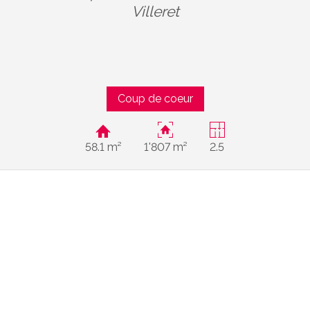
Villeret
Coup de coeur
58.1 m²
1'807 m²
2.5