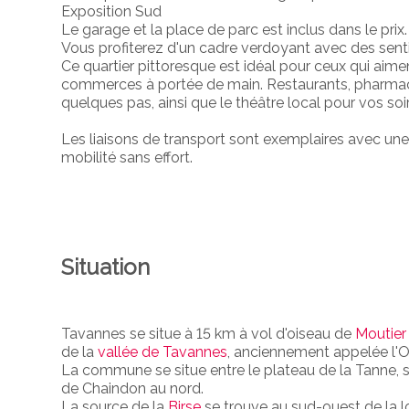
Exposition Sud
Le garage et la place de parc est inclus dans le prix.
Vous profiterez d'un cadre verdoyant avec des senti
Ce quartier pittoresque est idéal pour ceux qui aime
commerces à portée de main. Restaurants, pharmaci
quelques pas, ainsi que le théâtre local pour vos soir
Les liaisons de transport sont exemplaires avec une 
mobilité sans effort.
Situation
Tavannes se situe à 15 km à vol d'oiseau de
Moutier
de la
vallée de Tavannes
, anciennement appelée l'O
La commune se situe entre le plateau de la Tanne, s
de Chaindon au nord.
La source de la
Birse
se trouve au sud-ouest de la l