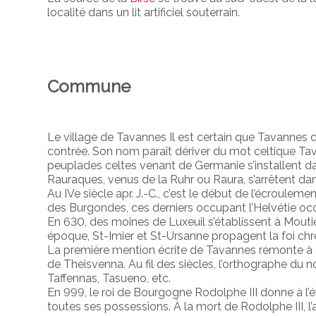
localité dans un lit artificiel souterrain.
Commune
Le village de Tavannes Il est certain que Tavannes do
contrée. Son nom paraît dériver du mot celtique Tavan
peuplades celtes venant de Germanie s’installent dan
Rauraques, venus de la Ruhr ou Raura, s’arrêtent dans 
Au IVe siècle apr. J.-C., c’est le début de l’écroulem
des Burgondes, ces derniers occupant l’Helvétie occ
En 630, des moines de Luxeuil s’établissent à Mout
époque, St-Imier et St-Ursanne propagent la foi chr
La première mention écrite de Tavannes remonte à
de Theisvenna. Au fil des siècles, l’orthographe d
Taffennas, Tasueno, etc.
En 999, le roi de Bourgogne Rodolphe III donne à l
toutes ses possessions. À la mort de Rodolphe III, l