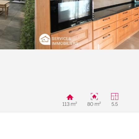
113 m²
80 m²
5.5