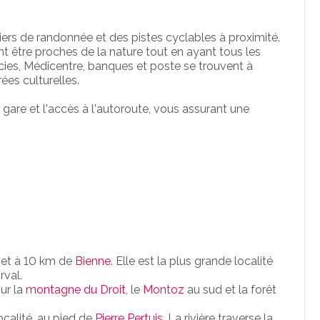
ers de randonnée et des pistes cyclables à proximité.
nt être proches de la nature tout en ayant tous les
es, Médicentre, banques et poste se trouvent à
ées culturelles.
gare et l'accès à l'autoroute, vous assurant une
et à 10 km de
Bienne
. Elle est la plus grande localité
rval.
ur la
montagne du Droit
, le
Montoz
au sud et la forêt
ocalité, au pied de
Pierre Pertuis
. La rivière traverse la