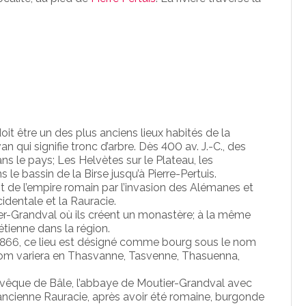
it être un des plus anciens lieux habités de la
 qui signifie tronc d’arbre. Dès 400 av. J.-C., des
s le pays; Les Helvètes sur le Plateau, les
le bassin de la Birse jusqu’à Pierre-Pertuis.
ent de l’empire romain par l’invasion des Alémanes et
identale et la Rauracie.
ier-Grandval où ils créent un monastère; à la même
étienne dans la région.
 866, ce lieu est désigné comme bourg sous le nom
u nom variera en Thasvanne, Tasvenne, Thasuenna,
’évêque de Bâle, l’abbaye de Moutier-Grandval avec
’ancienne Rauracie, après avoir été romaine, burgonde