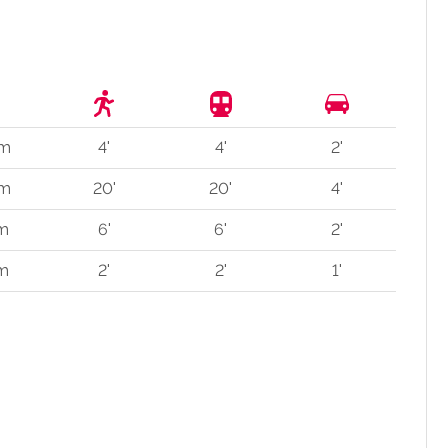
 m
4'
4'
2'
 m
20'
20'
4'
 m
6'
6'
2'
 m
2'
2'
1'