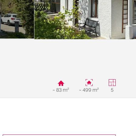
~ 83 m²
~ 499 m²
5