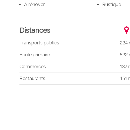
A rénover
Rustique
Distances
Transports publics
224
Ecole primaire
522
Commerces
137
Restaurants
151