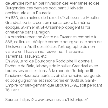
de l’empire romain par l’invasion des Alémanes et des
Burgondes, ces derniers occupant l’Helvétie
occidentale et la Rauracie.
En 630, des moines de Luxeuil s’établissent à Moutier-
Grandval où ils créent un monastère; à la même
époque, St-Imier et St-Ursanne propagent la foi
chrétienne dans la région.
La première mention écrite de Tavannes remonte à
866, ce lieu est désigné comme bourg sous le nom de
Theisvenna. Au fil des siècles, l’orthographe du nom
variera en Thasvanne, Tasvenne, Thasuenna,
Taffennas, Tasueno, etc.
En 999, le roi de Bourgogne Rodolphe III donne à
l’évêque de Bâle, l’abbaye de Moutier-Grandval avec
toutes ses possessions. À la mort de Rodolphe III,
l’ancienne Rauracie, après avoir été romaine, burgonde
et bourguignonne, est incorporée en 1032 au Saint-
Empire romain-germanique jusqu’en 1792, soit pendant
760 ans.
Source : https://www.tavannes.ch/historique/